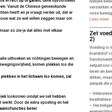
ook
effect op organen
, denk bijvoorbeeld
nieuwe bewe
ben
. Vanuit de Chinese geneeskunde
versterken 
ten heeft en je vraagt verder uit, dat er
onze bewegi
vrouw wat ze wel willen zeggen maar om
Lees meer
maar zo zie je dat alles met elkaar
Zet voed
2)
Voeding is m
brandstof vo
alle uithoeken en richtingen bewegen en
functioneert
ewegingsvrijheid, komen plekken los die
eetpatroon i
leven en bew
lekken in het lichaam los komen, zal
diëten, maa
aanpak die 
– Intensiev
siek
loskomen omdat we net hebben
kwalitatieve
 werkt. Door de extra spoeling en het
– Herstelge
haamsfuncties beter
evenwichtig