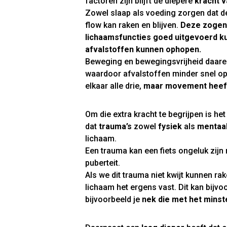
factoren zijn blijft de diepere
kracht 
Zowel slaap als voeding zorgen dat de
flow kan raken en blijven.
Deze zogen
lichaamsfuncties goed uitgevoerd k
afvalstoffen kunnen ophopen.
Beweging en bewegingsvrijheid daarent
waardoor afvalstoffen minder snel op
elkaar alle drie,
maar movement heeft 
Om die extra kracht te begrijpen is he
dat
trauma’s
zowel
fysiek
als
mentaa
lichaam.
Een trauma kan een fiets ongeluk zijn 
puberteit.
Als we dit trauma niet kwijt kunnen ra
lichaam het ergens vast. Dit kan bijvo
bijvoorbeeld je
nek die met het minst