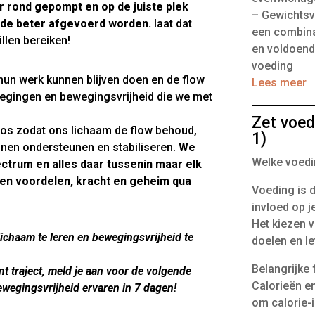
 rond gepompt en op de juiste plek
– Gewichtsv
 de beter afgevoerd worden.
laat dat
een combina
llen bereiken!
en voldoende
voeding
hun werk kunnen blijven doen en de flow
Lees meer
wegingen en bewegingsvrijheid die we met
Zet voed
 los zodat ons lichaam de flow behoud,
1)
unnen ondersteunen en stabiliseren.
We
Welke voedin
ctrum en alles daar tussenin maar elk
gen voordelen, kracht en geheim qua
Voeding is d
invloed op j
Het kiezen v
lichaam te leren en bewegingsvrijheid te
doelen en le
Belangrijke 
 traject, meld je aan voor de volgende
Calorieën e
wegingsvrijheid ervaren in 7 dagen!
om calorie-