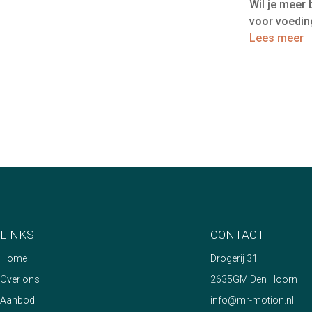
Wil je meer
voor voedin
Lees meer
LINKS
CONTACT
Home
Drogerij 31
Over ons
2635GM Den Hoorn
Aanbod
info@mr-motion.nl