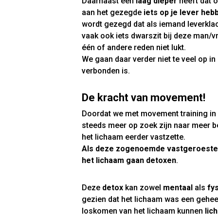
Daarnaast een
laag dieper
heeft dat 
aan het gezegde
iets op je lever heb
wordt gezegd dat als iemand leverklach
vaak ook iets dwarszit bij deze man/
één of andere reden niet lukt.
We gaan daar verder niet te veel op in 
verbonden is.
De kracht van movement!
Doordat we met movement training in 
steeds meer op zoek zijn naar meer b
het lichaam eerder vastzette.
Als deze zogenoemde vastgeroeste p
het lichaam gaan detoxen
.
Deze
detox
kan zowel
mentaal
als
fy
gezien dat het lichaam was een geheel
loskomen van het lichaam kunnen
lic