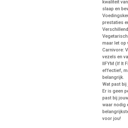
kwaliteit va
slaap en be
Voedingskeu
prestaties en 
Verschillen
Vegetarisch:
maar let op 
Carnivore: V
vezels en va
IIFYM (If It 
effectief, m
belangrijk.
Wat past bij
Er is geen p
past bij jou
waar nodig e
belangrijks
voor jou!