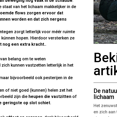
van beweging nog vaak in de schaduw
.
 staat van het lichaam makkelijker in de
oemde flows zorgen ervoor dat
unnen worden en dat zich nergens
egen zorgt letterlijk voor méér ruimte
 kúnnen hopen. Hierdoor versterken ze
nog een extra kracht..
Bek
t van belang om te weten
l
zich kunnen vastzetten letterlijk in het
arti
maar bijvoorbeeld ook pesterijen in de
De natuur
ken of niet goed (kunnen) helen zet het
lichaam
orbeeld zijn die
heupen die vastzitten
of
e geringste op slot schiet
.
Het zenuwst
en zich aan 