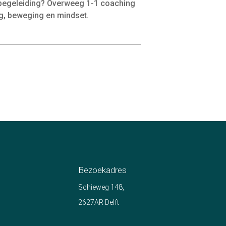
 begeleiding? Overweeg 1-1 coaching
g, beweging en mindset.
Bezoekadres
Schieweg 148,
2627AR Delft