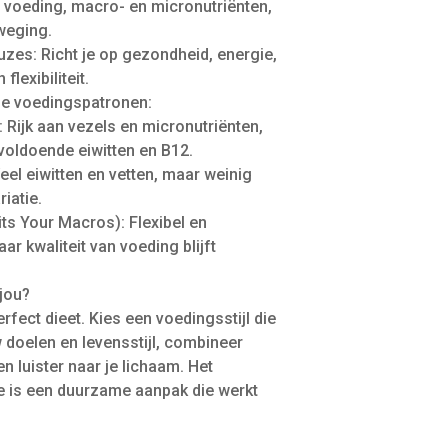
n voeding, macro- en micronutriënten,
weging.
zes: Richt je op gezondheid, energie,
flexibiliteit.
de voedingspatronen:
 Rijk aan vezels en micronutriënten,
voldoende eiwitten en B12.
eel eiwitten en vetten, maar weinig
riatie.
Fits Your Macros): Flexibel en
aar kwaliteit van voeding blijft
 jou?
erfect dieet. Kies een voedingsstijl die
w doelen en levensstijl, combineer
n luister naar je lichaam. Het
te is een duurzame aanpak die werkt