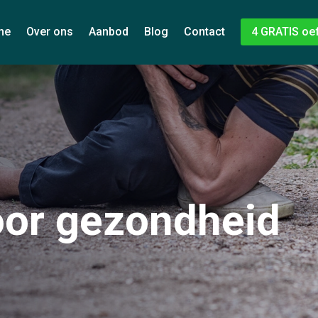
me
Over ons
Aanbod
Blog
Contact
4 GRATIS oe
or gezondheid