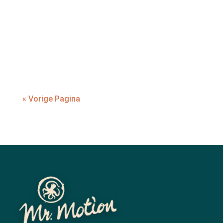
Wat is nou het verschil naast het naampje
tussen naar de sportschool gaan en je
workout doen, en...
« Vorige Pagina