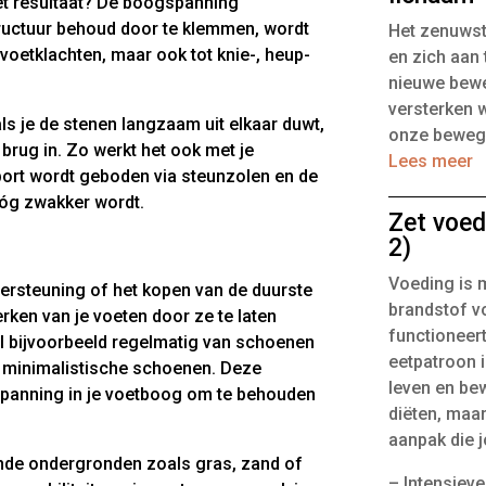
Het resultaat? De boogspanning
structuur behoud door te klemmen, wordt
Het zenuwst
 voetklachten, maar ook tot knie-, heup-
en zich aan 
nieuwe bewe
versterken 
ls je de stenen langzaam uit elkaar duwt,
onze bewegi
 brug in. Zo werkt het ook met je
Lees meer
rt wordt geboden via steunzolen en de
óg zwakker wordt.
Zet voed
s
2)
Voeding is m
dersteuning of het kopen van de duurste
brandstof vo
erken van je voeten door ze te laten
functioneert
l bijvoorbeeld regelmatig van schoenen
eetpatroon i
f minimalistische schoenen. Deze
leven en bew
spanning in je voetboog om te behouden
diëten, maa
aanpak die 
nde ondergronden zoals gras, zand of
– Intensiev