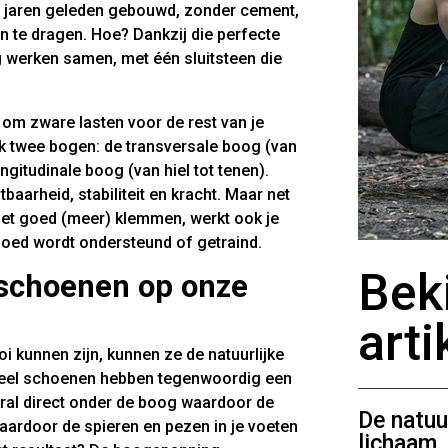
n jaren geleden gebouwd, zonder cement,
n te dragen. Hoe? Dankzij die perfecte
g werken samen, met één sluitsteen die
t om zware lasten voor de rest van je
jk twee bogen: de transversale boog (van
ongitudinale boog (van hiel tot tenen).
arheid, stabiliteit en kracht. Maar net
niet goed (meer) klemmen, werkt ook je
goed wordt ondersteund of getraind.
Bek
 schoenen op onze
arti
kunnen zijn, kunnen ze de natuurlijke
 Veel schoenen hebben tegenwoordig een
oral direct onder de boog waardoor de
De natuur
ardoor de spieren en pezen in je voeten
lichaam