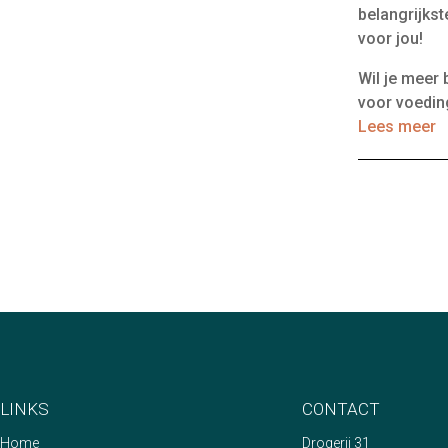
belangrijks
voor jou!
Wil je meer
voor voedin
Lees meer
LINKS
CONTACT
Home
Drogerij 31