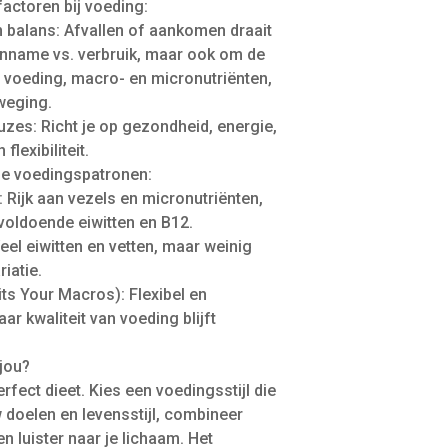
factoren bij voeding:
n balans: Afvallen of aankomen draait
inname vs. verbruik, maar ook om de
n voeding, macro- en micronutriënten,
weging.
zes: Richt je op gezondheid, energie,
flexibiliteit.
de voedingspatronen:
 Rijk aan vezels en micronutriënten,
voldoende eiwitten en B12.
eel eiwitten en vetten, maar weinig
riatie.
Fits Your Macros): Flexibel en
aar kwaliteit van voeding blijft
 jou?
erfect dieet. Kies een voedingsstijl die
w doelen en levensstijl, combineer
n luister naar je lichaam. Het