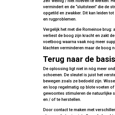
zelf weinig / niet hoeven te werken. 
vermindert en de “sluitsteen” die de 
opgetild en zwakker. Dit kan leiden tot
en rugproblemen.
Vergelijk het met die Romeinse brug: a
verliest de boog zijn kracht en zakt de
voetboog waarna vaak nog meer suppo
klachten verminderen maar de boog n
Terug naar de basi
De oplossing ligt niet in nóg meer on
schoenen. De sleutel is juist het verst
bewegen zoals ze bedoeld zijn. Wisse
en loop regelmatig op blote voeten o
gewoontes stimuleren de natuurlijke 
en / of te herstellen.
Door contact te maken met verschille