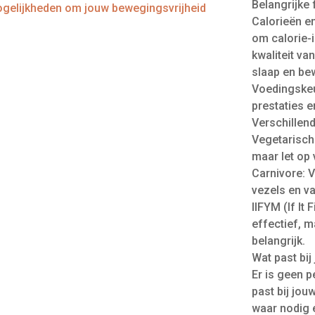
Belangrijke 
gelijkheden om jouw bewegingsvrijheid
Calorieën e
om calorie-
kwaliteit va
slaap en be
Voedingskeu
prestaties en 
Verschillen
Vegetarisch:
maar let op 
Carnivore: V
vezels en va
IIFYM (If It 
effectief, m
belangrijk.
Wat past bij
Er is geen p
past bij jou
waar nodig e