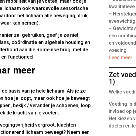
 en mobiliteit van je voeten, maar ook je
kwalitatieve
 je lichaam ook waardevolle sensorische
– Herstelge
aardoor het lichaam alle beweging, druk,
evenwichtig
 waar kan nemen).
– Gewichtsv
anier zal gebruiken, geef je ze niet
een combina
alans, coördinatie en algehele houding en
en voldoende
nderhoud aan die Romeinse brug: met de
voeding
k en functioneel.
Lees meer
aar meer
Zet voed
1)
de basis van je hele lichaam! Als je ze
Welke voedin
een hoe je loopt, maar ook hoe je beweegt
Voeding is d
appen, bekijk / verander je schoenen, loop
invloed op j
ek de kracht van je voeten.
Het kiezen v
wegingsvrijheid vergroot, klachten
doelen en le
unctionerend lichaam beweegt? Neem een