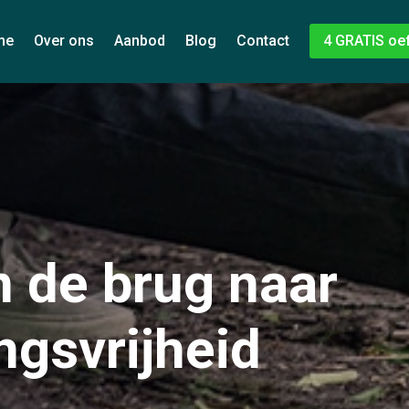
me
Over ons
Aanbod
Blog
Contact
4 GRATIS oe
n de brug naar
ngsvrijheid