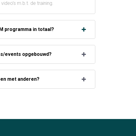
video’s m.b.t. de training.
EM programma in totaal?
ps/events opgebouwd?
amen met anderen?