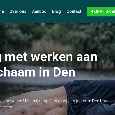
me
Over ons
Aanbod
Blog
Contact
4 GRATIS oe
g met werken aan
lichaam in Den
kunnen bewegen? Met mijn 1-op-1 en groeps trajecten in Den Hoorn
e zitten.