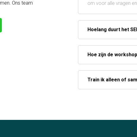
nemen. Ons team
om voor alle vragen en 
Hoelang duurt het S
Hoe zijn de worksho
Train ik alleen of s