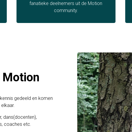
fanatieke deelnemers uit de Motion
community.
 Motion
a kennis gedeeld en komen
 elkaar.
r, dans(docenten),
rs, coaches etc.