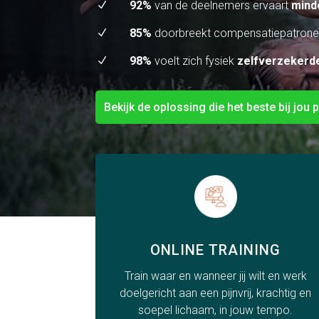
92%
van de deelnemers ervaart
minde
N
85%
doorbreekt compensatiepatron
N
98%
voelt zich fysiek
zelfverzekerd
N
Bekijk de oplossing die het beste bij jou p
ONLINE TRAINING
Train waar en wanneer jij wilt en werk
doelgericht aan een pijnvrij, krachtig en
soepel lichaam, in jouw tempo.