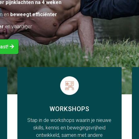
r pijnklachten na 4 weken
en en
beweegt efficiënter
er
en vaardiger
ast!
WORKSHOPS
Stap in de workshops waarin je nieuwe
skills, kennis en bewegingsvrijheid
ontwikkeld, samen met andere