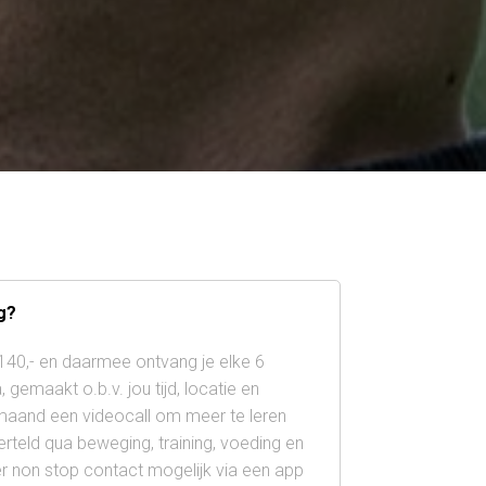
g?
€140,- en daarmee ontvang je elke 6
emaakt o.b.v. jou tijd, locatie en
 maand een videocall om meer te leren
rteld qua beweging, training, voeding en
er non stop contact mogelijk via een app