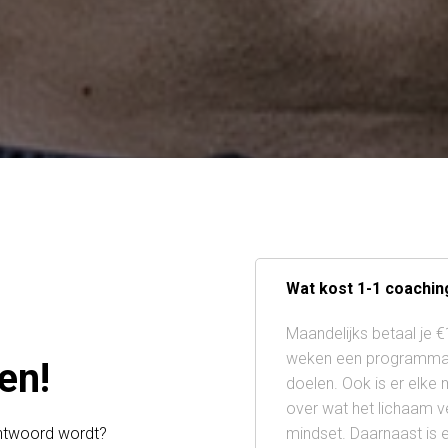
Wat kost 1-1 coachin
Maandelijks betaal je 
weken een programma, g
en!
doelen. Ook is er elke
over wat het lichaam ve
mindset. Daarnaast is 
eantwoord wordt?