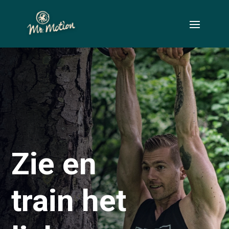
Zie en
train het